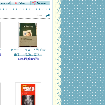
>>next
て
カラーアトラス 入門･自家
)
歯牙 ー理論と臨床ー
1,100円(税100円)