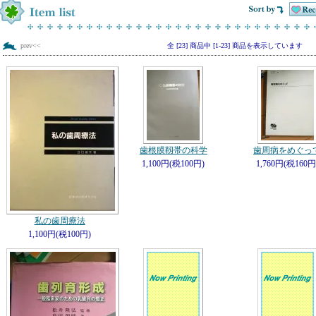
prev<<
全 [23] 商品中 [1-23] 商品を表示しています
歯根膜靱帯の科学
歯周病をめぐっ
1,100円(税100円)
1,760円(税160円
私の歯周療法
1,100円(税100円)