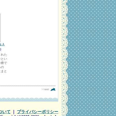
＆Ａ
)
された
件とい
診療で
るの
にまと
>>next
ついて
｜
プライバシーポリシー