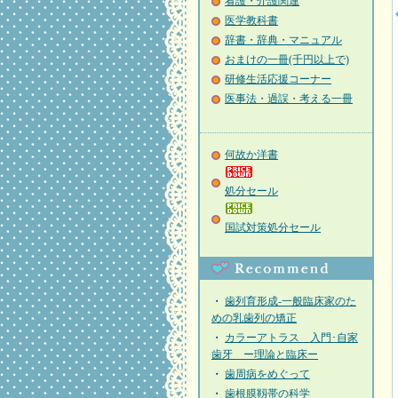
看護・介護関連
医学教科書
辞書・辞典・マニュアル
おまけの一冊(千円以上で)
研修生活応援コーナー
医事法・過誤・考える一冊
何故か洋書
処分セール
国試対策処分セール
・
歯列育形成-一般臨床家のた
めの乳歯列の矯正
・
カラーアトラス 入門･自家
歯牙 ー理論と臨床ー
・
歯周病をめぐって
・
歯根膜靱帯の科学