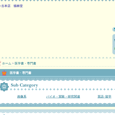
店 猫林堂
ホーム
>
医学書・専門書
医学書・専門書
画像系
バイオ・実験・研究関連
英語･留学