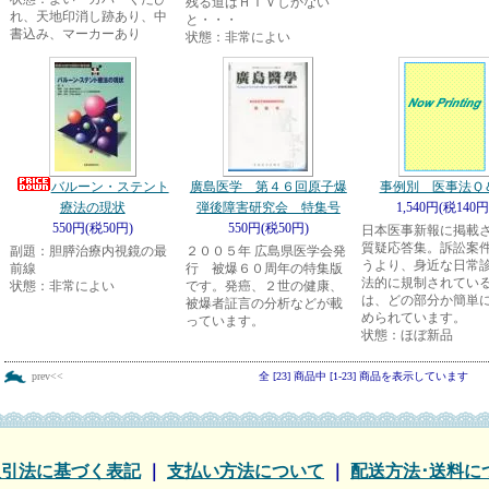
残る道はＨＩＶしかない
れ、天地印消し跡あり、中
と・・・
書込み、マーカーあり
状態：非常によい
バルーン・ステント
廣島医学 第４６回原子爆
事例別 医事法Ｑ
療法の現状
弾後障害研究会 特集号
1,540円(税140円
550円(税50円)
550円(税50円)
日本医事新報に掲載
質疑応答集。訴訟案
副題：胆膵治療内視鏡の最
２００５年 広島県医学会発
うより、身近な日常
前線
行 被爆６０周年の特集版
法的に規制されてい
状態：非常によい
です。発癌、２世の健康、
は、どの部分か簡単
被爆者証言の分析などが載
められています。
っています。
状態：ほぼ新品
prev<<
全 [23] 商品中 [1-23] 商品を表示しています
取引法に基づく表記
｜
支払い方法について
｜
配送方法･送料に