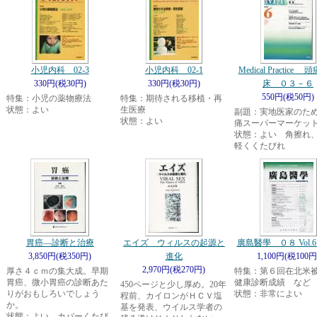
小児内科 02-3
小児内科 02-1
Medical Practice
330円(税30円)
330円(税30円)
床 ０３－６
550円(税50円)
特集：小児の薬物療法
特集：期待される移植・再
状態：よい
生医療
副題：実地医家のた
状態：よい
痛スーパーマーケッ
状態：よい 角擦れ
軽くくたびれ
胃癌―診断と治療
エイズ ウィルスの起源と
廣島醫學 ０８ Vol.61
3,850円(税350円)
進化
1,100円(税100円
2,970円(税270円)
厚さ４ｃｍの集大成。早期
特集：第６回在北米
胃癌、微小胃癌の診断あた
健康診断成績 など
450ページと少し厚め。20年
りがおもしろいでしょう
状態：非常によい
程前、カイロンがＨＣＶ塩
か。
基を発表、ウイルス学者の
状態：よい カバーくたび