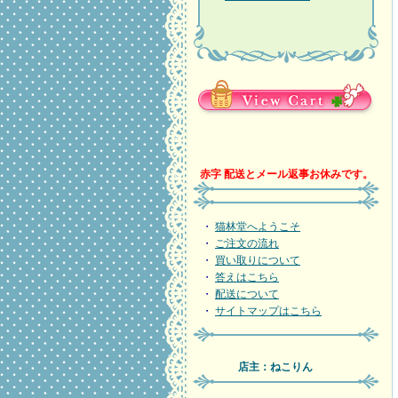
赤字 配送とメール返事お休みです。
・
猫林堂へようこそ
・
ご注文の流れ
・
買い取りについて
・
答えはこちら
・
配送について
・
サイトマップはこちら
店主：ねこりん