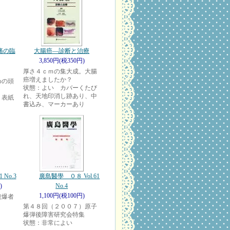
 頭痛の臨
大腸癌―診断と治療
3,850円(税350円)
厚さ４ｃｍの集大成。大腸
癌増えましたか？
めの頭
状態：よい カバーくたび
ト
れ、天地印消し跡あり、中
、表紙
書込み、マーカーあり
 No.3
廣島醫學 ０８ Vol.61
)
No.4
1,100円(税100円)
被爆者
第４８回（２００７）原子
爆弾後障害研究会特集
状態：非常によい