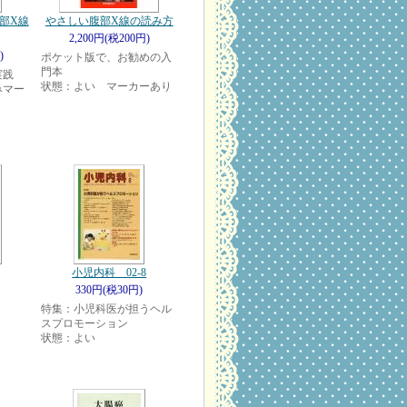
部X線
やさしい腹部X線の読み方
2,200円(税200円)
)
ポケット版で、お勧めの入
門本
実践
状態：よい マーカーあり
みマー
小児内科 02-8
330円(税30円)
特集：小児科医が担うヘル
スプロモーション
状態：よい