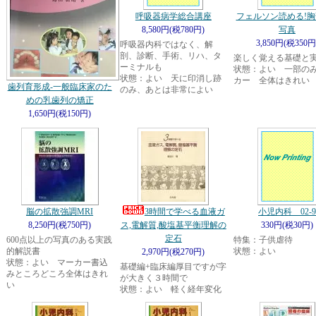
呼吸器病学総合講座
フェルソン読める!胸
8,580円(税780円)
写真
3,850円(税350円
呼吸器内科ではなく、解
剖、診断、手術、リハ、タ
楽しく覚える基礎と
ーミナルも
状態：よい 一部の
状態：よい 天に印消し跡
カー 全体はきれい
歯列育形成-一般臨床家のた
のみ、あとは非常によい
めの乳歯列の矯正
1,650円(税150円)
脳の拡散強調MRI
3時間で学べる血液ガ
小児内科 02-9
8,250円(税750円)
ス,電解質,酸塩基平衡理解の
330円(税30円)
定石
600点以上の写真のある実践
特集：子供虐待
的解説書
状態：よい
2,970円(税270円)
状態：よい マーカー書込
基礎編+臨床編厚目ですが字
みところどころ全体はきれ
が大きく３時間で
い
状態：よい 軽く経年変化