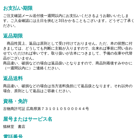
お支払い期限
ご注文確認メール送付後一週間以内にお支払いくださるようお願いいたしま
す。ご入金確認には土日を挟むと3日かかることもございます。どうぞご了承く
ださい。
返品期限
商品性質上、返品は原則として受け付けておりません。ただ、本の状態に付
きましては、どうしても判断に主観が入りますので、出来れば事前に問い合わ
せていただければ幸いです。取り扱いが古本につきまして、予備の在庫や代替
品がございません。
商品違い、破損などの場合は返品扱いとなりますので、商品到着後すみやかに
（一週間以内に）ご連絡ください。
返品送料
商品違い、破損などの場合は当方送料負担にて返品扱となります。それ以外の
場合、原則として返品はご容赦ください。
資格・免許
古物商許可証 広島県第７３１０１０５０００４４号
屋号またはサービス名
猫林堂 書店
電話番号