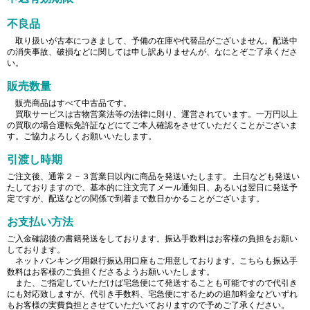
不良品
取り扱いが古本につきまして、予備の在庫や代替品がございません。配送中
の消失事故、破損などに関しては申し訳ありませんが、なにとぞご了承くださ
い。
販売数量
販売商品はすべて中古品です。
買取サービスは古物営業法等の法律に則り、運営されています。一万円以上
の買取の場合運転免許証などにてご本人確認をさせていただくことがございま
す。ご協力よろしくお願いいたします。
引渡し時期
ご注文後、通常２－３営業日以内に商品を発送いたします。 土日なども発送い
たしておりますので、基本的に注文完了メール通知日、あるいは翌日に発送予
定ですが、配送などの関係で到着まで数日かかることがございます。
お支払い方法
ご入金確認後の書籍発送をしております。振込手数料はお客様の負担をお願い
しております。
ネットバンキング用銀行振込用口座もご用意しております。こちらも振込手
数料はお客様のご負担くださるようお願いいたします。
また、ご指定していただけば宅急便にて発送することも可能ですので代引き
にも対応致しますが、代引き手数料、宅急便にするための追加料金などいずれ
もお客様の実費負担とさせていただいておりますので予めご了承ください。