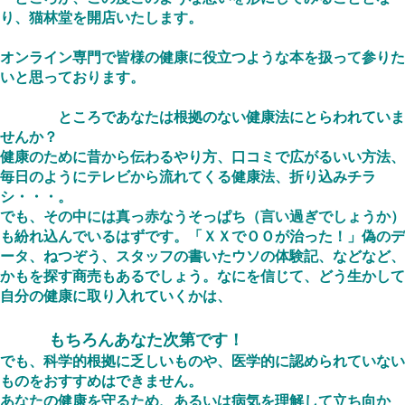
り、猫林堂を開店いたします。
オンライン専門で皆様の健康に役立つような本を扱って参りた
いと思っております。
ところであなたは根拠のない健康法にとらわれていま
せんか？
健康のために昔から伝わるやり方、口コミで広がるいい方法、
毎日のようにテレビから流れてくる健康法、折り込みチラ
シ・・・。
でも、その中には真っ赤なうそっぱち（言い過ぎでしょうか）
も紛れ込んでいるはずです。「ＸＸでＯＯが治った！」偽のデ
ータ、ねつぞう、スタッフの書いたウソの体験記、などなど、
かもを探す商売もあるでしょう。なにを信じて、どう生かして
自分の健康に取り入れていくかは、
もちろんあなた次第です！
でも、科学的根拠に乏しいものや、医学的に認められていない
ものをおすすめはできません。
あなたの健康を守るため、あるいは病気を理解して立ち向か